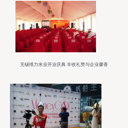
无锡维力米业开业庆典 丰收礼赞与企业馨香