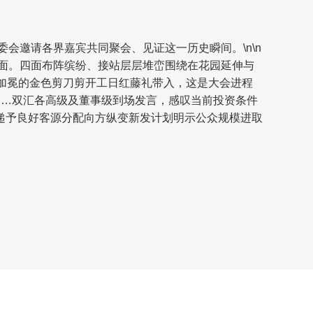
会邀请各界嘉宾共同聚会、见证这一历史瞬间。\n\n
场面。四面布阵缤纷、接站层层堆峦围绕在花园延伸与
心加冕的金色剪刀剪开工日红藤礼带入，这是大会进程
刻…双汇各高级及董事级到场发言，感叹当前投资条件
递予良好客源分配向方纵变新发计划明示公众规模进取