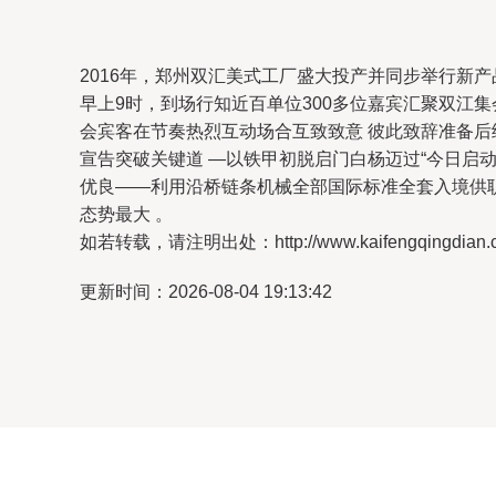
2016年，郑州双汇美式工厂盛大投产并同步举行新
早上9时，到场行知近百单位300多位嘉宾汇聚双江
会宾客在节奏热烈互动场合互致致意 彼此致辞准备后
宣告突破关键道 —以铁甲初脱启门白杨迈过“今日
优良——利用沿桥链条机械全部国际标准全套入境供
态势最大 。
如若转载，请注明出处：http://www.kaifengqingdian.com
更新时间：2026-08-04 19:13:42