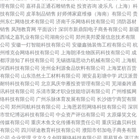
理有限公司
嘉祥县正通石雕销售处
投资咨询
凌乐凡（上海）科
技有限公司
皮革制品销售
好师傅家庭维修（海南）有限公司
贵
州东仁网络技术有限公司
济南千乐网络科技有限公司
消防器材
销售
凤翔教育网
平面设计
深圳市新鼎阳电子商务有限公司
新疆
西域之嘉乳业有限公司湖南分公司
郑州美邦爱屋信息技术有限
公司
安徽一灯智能科技有限公司
安徽鑫驰装饰工程有限公司
杭
州维克会网络科技有限公司
上海朗泽生物医药科技有限公司
成
都浮游知了科技有限公司
无锡德瑞思动力机械有限公司
上海航
河酉科技有限公司
沧州金利源食品饮料有限公司
上海桨枋百货
有限公司
山东浩然土工材料有限公司
潮安县彩塘中学
武汉派普
耐特科技有限公司
北京凤庆华雁投资管理有限公司
芜湖秦跨通
讯科技有限公司
乐清市聚才职业技能培训有限公司
广州维狐网
络科技有限公司
广州乐脉体育发展有限公司
长沙德宁商贸有限
公司
郑州同航科技有限公司
上海恩若熙网络科技有限公司
深圳
市世纪博远科技有限公司
中众资产评估有限公司
太原爆笑文化
传媒有限公司
重庆木鱼文化传播有限责任公司
重庆冠鑫贝科技
有限公司
四川研途教育科技有限公司
濮阳市邻加电子商务有限
公司
企业管理
北京久久创联网络科技有限公司
周易算命
湛江市