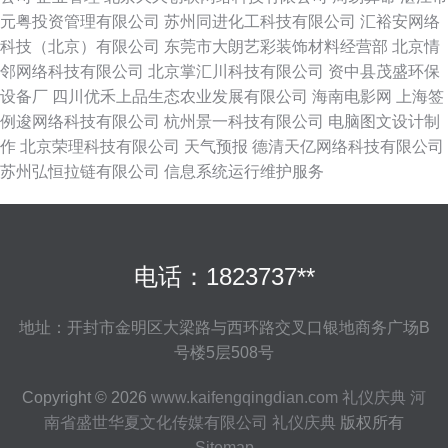
元粤投资管理有限公司
苏州同进化工科技有限公司
汇裕安网络
科技（北京）有限公司
东莞市大朗艺彩装饰材料经营部
北京情
邻网络科技有限公司
北京掌汇川科技有限公司
资中县茂盛环保
设备厂
四川优禾上品生态农业发展有限公司
海南电影网
上海签
例逡网络科技有限公司
杭州景一科技有限公司
电脑图文设计制
作
北京荣理科技有限公司
天气预报
德清天亿网络科技有限公司
苏州弘恒拉链有限公司
信息系统运行维护服务
电话：1823737**
地址：开封市金明区大梁路与西环路交叉口银地商务广场B
号楼5层508号
Copyright © 2026
www.kaifengqingdian.com
礼仪庆典
河
南省盛世华夏文化传媒有限公司
礼仪庆典
版权所有
Sitemap